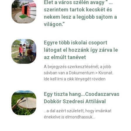
Élet a város szélén avagy ” …
szerintem tartok kecskét és
nekem lesz a legjobb sajtom a
világon.”
Egyre több iskolai csoport
látogat el hozzánk így zárva le
az elmúlt tanévet
A bejegyzés szerkesztésénél, a jobb
sávban van a Dokumentum > Kivonat.
Ide kell írni a cikk lényegét röviden
Egy tiszta hang…Csodaszarvas
Dobkör Szedresi Attilával
…a dal azért született, hogy imáinkat
énekelve is elmondhassuk…